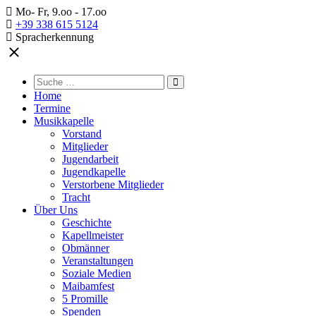
×
Mo- Fr, 9.oo - 17.oo
+39 338 615 5124
Spracherkennung
Home
Termine
Musikkapelle
Vorstand
Mitglieder
Jugendarbeit
Jugendkapelle
Verstorbene Mitglieder
Tracht
Über Uns
Geschichte
Kapellmeister
Obmänner
Veranstaltungen
Soziale Medien
Maibamfest
5 Promille
Spenden