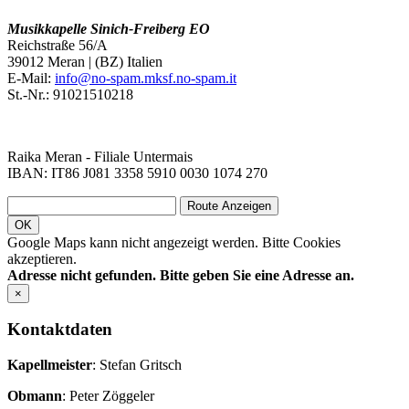
Musikkapelle Sinich-Freiberg EO
Reichstraße 56/A
39012 Meran | (BZ) Italien
E-Mail:
info@
no-spam.
mksf.
no-spam.
it
St.-Nr.: 91021510218
Raika Meran - Filiale Untermais
IBAN: IT86 J081 3358 5910 0030 1074 270
Route Anzeigen
OK
Google Maps kann nicht angezeigt werden. Bitte Cookies
akzeptieren.
Adresse nicht gefunden.
Bitte geben Sie eine Adresse an.
×
Kontaktdaten
Kapellmeister
: Stefan Gritsch
Obmann
: Peter Zöggeler