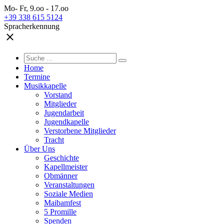
Mo- Fr, 9.oo - 17.oo
+39 338 615 5124
Spracherkennung
Home
Termine
Musikkapelle
Vorstand
Mitglieder
Jugendarbeit
Jugendkapelle
Verstorbene Mitglieder
Tracht
Über Uns
Geschichte
Kapellmeister
Obmänner
Veranstaltungen
Soziale Medien
Maibamfest
5 Promille
Spenden